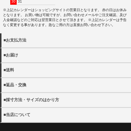
30
31
※上記カレンダーはショッピングサイトの営業日となります。 赤の日はお休み
となります。 お買い物は可能ですが、お問い合わせメールやご注文確認、及び
入金確認などのご対応は翌営業日とさせて頂きます。 ※上記カレンダーは予告
なく変更する事があります。急なご用の方は直接お問い合わせ下さい。
■お支払方法
以下の決済方法がお選びいただけます。
■お届け
・クレジットカード決済
・商品は佐川急便でお届けいたします。
・代金引換（別途手数料440円）
■送料
※宅配便でお届け先が沖縄・離島の場合日本郵政となる場合
・銀行振込
がございます。
・11000円(税込)以上送料無料。 ※沖縄・離島を除く
・配送日の指定をご希望の場合にはご注文の際にご希望日を
■返品・交換
・各都道府県別送料につきましては下記リンクよりご確認く
詳しく見る
ご選択ください。
ださい。
・当店の発送ミスや不良品の返品・交換の際にはメール
ご指定がない場合には、最短のお日にちで発送いたします。
・メール便は全国一律300円となります。
■採寸方法・サイズのはかり方
(shop@rep-hat.com)またはお電話（042-723-7854）までご
・配送希望時間帯は、以下よりお選びください。
連絡ください。
【午前中 12-14時 14-16時 16-18時 18-20時 19-21
・当店の採寸方法については下記URLにてご確認くださ
詳しく見る
※当店休業日は、
営業日カレンダー
をご確認ください。
■当店について
時】
い。
※お電話でのキャンセルは、
営業時間内
での受け付けとなり
※メール便(ゆうパケット)はポスト投函となるたの日時指定
帽子販売店REPression
ます。
を承ることができません。
採寸方法