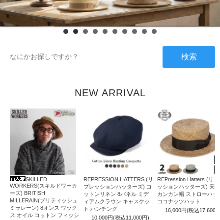
検索
NEW ARRIVAL
SKILLED
REPRESSION HATTERS (リ
REPression Hatters (リ
WORKERS(スキルドワーカ
プレッションハッターズ) コ
ッションハッターズ) 天
ーズ) BRITISH
ットンリネン 8パネル ミデ
カンカン帽 ストローハッ
MILLERAIN(ブリティッシュ
ィアムクラウン キャスケッ
ココナッツハット
ミラレーン) 8オンス ワック
ト ハンチング
16,000円(税込17,600円
ス オイル コットン フィッシ
10,000円(税込11,000円)