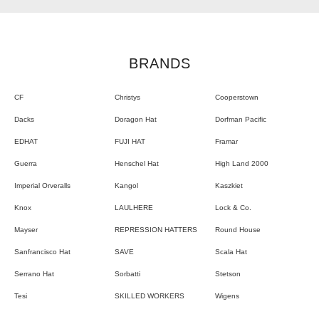
BRANDS
CF
Christys
Cooperstown
Dacks
Doragon Hat
Dorfman Pacific
EDHAT
FUJI HAT
Framar
Guerra
Henschel Hat
High Land 2000
Imperial Orveralls
Kangol
Kaszkiet
Knox
LAULHERE
Lock & Co.
Mayser
REPRESSION HATTERS
Round House
Sanfrancisco Hat
SAVE
Scala Hat
Serrano Hat
Sorbatti
Stetson
Tesi
SKILLED WORKERS
Wigens