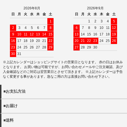
2026年8月
2026年9月
日
月
火
水
木
金
土
日
月
火
水
木
金
土
1
1
2
3
4
5
2
3
4
5
6
7
8
6
7
8
9
10
11
12
9
10
11
12
13
14
15
13
14
15
16
17
18
19
16
17
18
19
20
21
22
20
21
22
23
24
25
26
23
24
25
26
27
28
29
27
28
29
30
30
31
※上記カレンダーはショッピングサイトの営業日となります。 赤の日はお休み
となります。 お買い物は可能ですが、お問い合わせメールやご注文確認、及び
入金確認などのご対応は翌営業日とさせて頂きます。 ※上記カレンダーは予告
なく変更する事があります。急なご用の方は直接お問い合わせ下さい。
■お支払方法
以下の決済方法がお選びいただけます。
■お届け
・クレジットカード決済
・商品は佐川急便でお届けいたします。
・代金引換（別途手数料440円）
■送料
※宅配便でお届け先が沖縄・離島の場合日本郵政となる場合
・銀行振込