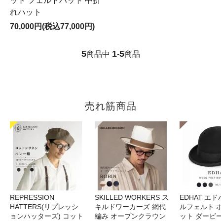
ット フェルトハット 中折
れハット
70,000円(税込77,000円)
5
1
5
商品中
-
商品
売れ筋商品
REPRESSION
SKILLED WORKERS ス
EDHAT エ
HATTERS(リプレッシ
キルドワーカーズ 網代
ルフェルト 
ョンハッターズ) コット
編み オープンクラウン
ット ダービ