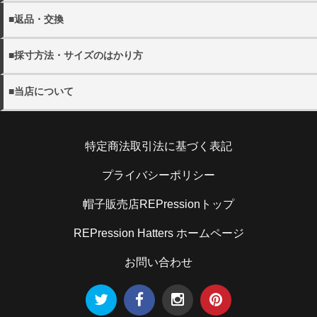
がございます。
・11000円(税込)以上送料無料。 ※沖縄・離島を除く
・配送日の指定をご希望の場合にはご注文の際にご希望日を
■返品・交換
・各都道府県別送料につきましては下記リンクよりご確認く
詳しく見る
ご選択ください。
ださい。
・当店の発送ミスや不良品の返品・交換の際にはメール
ご指定がない場合には、最短のお日にちで発送いたします。
・メール便は全国一律300円となります。
■採寸方法・サイズのはかり方
(shop@rep-hat.com)またはお電話（042-723-7854）までご
・配送希望時間帯は、以下よりお選びください。
連絡ください。
【午前中 12-14時 14-16時 16-18時 18-20時 19-21
・当店の採寸方法については下記URLにてご確認くださ
詳しく見る
※当店休業日は、
営業日カレンダー
をご確認ください。
■当店について
時】
い。
※お電話でのキャンセルは、
営業時間内
での受け付けとなり
※メール便(ゆうパケット)はポスト投函となるたの日時指定
帽子販売店REPression
ます。
を承ることができません。
採寸方法
住所：194-0013 東京都町田原町田5-5-2キャピタルオシダ
・日本国外への出荷は、承っておりません。
特定商法取引法に基づく表記
101
・お客様のご都合による返品の場合
電話：070-9304-4789
お客さまのお手元に到着後5日以内であれば、未使用の製品
・当店のサイズのはかり方については下記URLにてご確認
詳しく見る
メール：shop@rep-hat.com
プライバシーポリシー
に限り、返品を承ります。お手元に到着後5日以内にご連絡
ください。
ください。また、お客様都合での返品・交換の際の送料はお
帽子販売店REPressionトップ
客様ご負担となりますので予めご了承ください。
サイズのはかり方
REPression Hatters ホームページ
詳しく見る
お問い合わせ