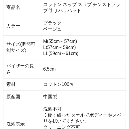
コットン ネップ スラブ チンストラッ
商品名
プ付 サハリハット
ブラック
カラー
ベージュ
M(55cm～57cm)
サイズ(調節可
L(57cm～59cm)
能サイズ)
LL(59cm～61cm)
バイザーの長
6.5cm
さ
素材
コットン100％
原産国
中国製
洗濯不可
※硬く絞ったタオルでボディーやスベ
リを拭いてください。
洗濯表示
クリーニング不可