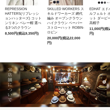
REPRESSION
SKILLED WORKERS ス
EDHAT エ
HATTERS(リプレッシ
キルドワーカーズ 網代
ルフェルト 
ョンハッターズ) コット
編み オープンクラウン
ット ダービ
ンリネン ベレー帽 選べ
ハイクラウン ペーパー
高帽子
る3つのクラウン
ストローハット ROBIN-
11,000円(税
ロビン
8,500円(税込9,350円)
円)
20,000円(税込22,000
円)