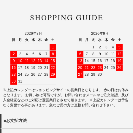
SHOPPING GUIDE
2026年8月
2026年9月
日
月
火
水
木
金
土
日
月
火
水
木
金
土
1
1
2
3
4
5
2
3
4
5
6
7
8
6
7
8
9
10
11
12
9
10
11
12
13
14
15
13
14
15
16
17
18
19
16
17
18
19
20
21
22
20
21
22
23
24
25
26
23
24
25
26
27
28
29
27
28
29
30
30
31
※上記カレンダーはショッピングサイトの営業日となります。 赤の日はお休み
となります。 お買い物は可能ですが、お問い合わせメールやご注文確認、及び
入金確認などのご対応は翌営業日とさせて頂きます。 ※上記カレンダーは予告
なく変更する事があります。急なご用の方は直接お問い合わせ下さい。
■お支払方法
以下の決済方法がお選びいただけます。