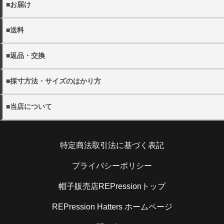
■お届け
・クレジットカード決済
・商品は佐川急便でお届けいたします。
・代金引換（別途手数料440円）
■送料
※宅配便でお届け先が沖縄・離島の場合日本郵政となる場合
・銀行振込
がございます。
・11000円(税込)以上送料無料。 ※沖縄・離島を除く
・配送日の指定をご希望の場合にはご注文の際にご希望日を
■返品・交換
・各都道府県別送料につきましては下記リンクよりご確認く
詳しく見る
ご選択ください。
ださい。
・当店の発送ミスや不良品の返品・交換の際にはメール
ご指定がない場合には、最短のお日にちで発送いたします。
・メール便は全国一律300円となります。
■採寸方法・サイズのはかり方
(shop@rep-hat.com)またはお電話（042-723-7854）までご
・配送希望時間帯は、以下よりお選びください。
連絡ください。
【午前中 12-14時 14-16時 16-18時 18-20時 19-21
・当店の採寸方法については下記URLにてご確認くださ
詳しく見る
※当店休業日は、
営業日カレンダー
をご確認ください。
■当店について
時】
い。
※お電話でのキャンセルは、
営業時間内
での受け付けとなり
※メール便(ゆうパケット)はポスト投函となるたの日時指定
帽子販売店REPression
ます。
を承ることができません。
採寸方法
住所：194-0013 東京都町田原町田5-5-2キャピタルオシダ
・日本国外への出荷は、承っておりません。
特定商法取引法に基づく表記
101
・お客様のご都合による返品の場合
電話：070-9304-4789
お客さまのお手元に到着後5日以内であれば、未使用の製品
・当店のサイズのはかり方については下記URLにてご確認
詳しく見る
メール：shop@rep-hat.com
プライバシーポリシー
に限り、返品を承ります。お手元に到着後5日以内にご連絡
ください。
ください。また、お客様都合での返品・交換の際の送料はお
帽子販売店REPressionトップ
客様ご負担となりますので予めご了承ください。
サイズのはかり方
REPression Hatters ホームページ
詳しく見る