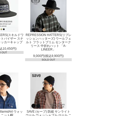
RKERS(スキルドワ
REPRESSION HATTERS(リプレ
ットバイザー スナ
ッションハッターズ) ウールフェ
ラッカーキャップ
ルト フラットブリム センターク
リース 中折れハット 「A-
込10,450円)
LINEER」
D OUT
9,000円(税込9,900円)
SOLD OUT
WarmdArt ウォッ
SAVE (セーブ) 防縮 サンライト
 ニット帽
ウール ウォッシャブル ロール ニ