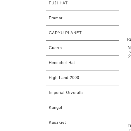
FUJI HAT
Framar
GARYU PLANET
R
Guerra
M
ク
Henschel Hat
High Land 2000
Imperial Orveralls
Kangol
Kaszkiet
E