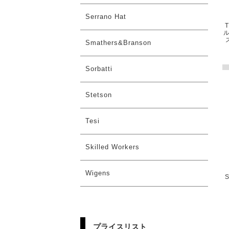
Serrano Hat
T
ル
Smathers&Branson
Sorbatti
Stetson
Tesi
Skilled Workers
Wigens
プライスリスト