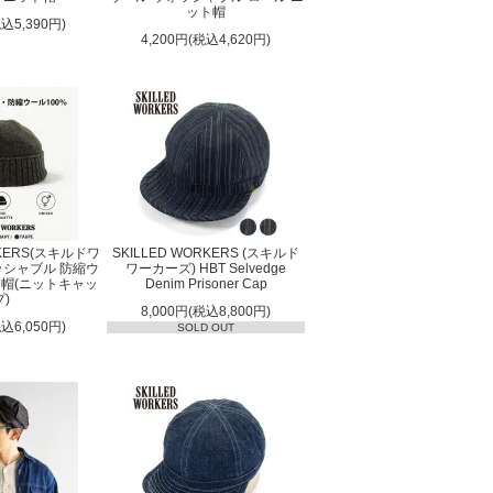
ット帽
税込5,390円)
4,200円(税込4,620円)
RKERS(スキルドワ
SKILLED WORKERS (スキルド
ッシャブル 防縮ウ
ワーカーズ) HBT Selvedge
ト帽(ニットキャッ
Denim Prisoner Cap
プ)
8,000円(税込8,800円)
税込6,050円)
SOLD OUT