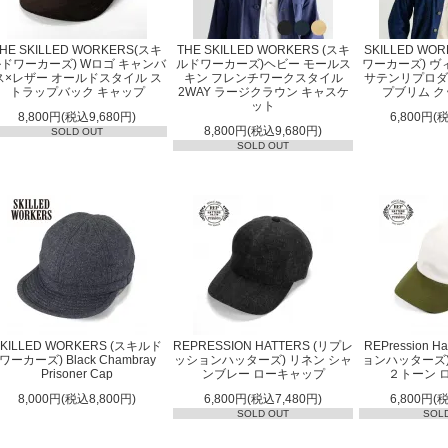
HE SKILLED WORKERS(スキ
THE SKILLED WORKERS (スキ
SKILLED WO
ドワーカーズ) Wロゴ キャンバ
ルドワーカーズ)ヘビー モールス
ワーカーズ) 
ス×レザー オールドスタイル ス
キン フレンチワークスタイル
サテンリプロダ
トラップバック キャップ
2WAY ラージクラウン キャスケ
プブリム 
ット
8,800円(税込9,680円)
6,800円(
8,800円(税込9,680円)
SOLD OUT
SOLD OUT
SKILLED WORKERS (スキルド
REPRESSION HATTERS (リプレ
REPression 
ワーカーズ) Black Chambray
ッションハッターズ) リネン シャ
ョンハッターズ
Prisoner Cap
ンブレー ローキャップ
２トーン 
8,000円(税込8,800円)
6,800円(税込7,480円)
6,800円(
SOLD OUT
SOL