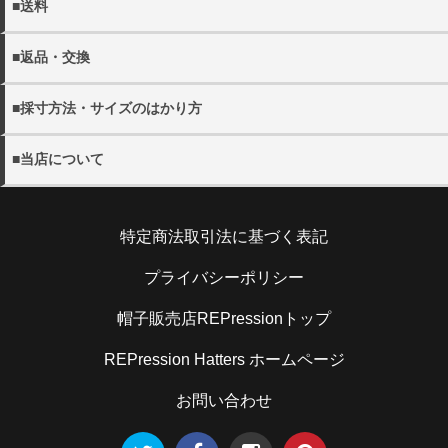
・代金引換（別途手数料440円）
■送料
※宅配便でお届け先が沖縄・離島の場合日本郵政となる場合
・銀行振込
がございます。
・11000円(税込)以上送料無料。 ※沖縄・離島を除く
・配送日の指定をご希望の場合にはご注文の際にご希望日を
■返品・交換
・各都道府県別送料につきましては下記リンクよりご確認く
詳しく見る
ご選択ください。
ださい。
・当店の発送ミスや不良品の返品・交換の際にはメール
ご指定がない場合には、最短のお日にちで発送いたします。
・メール便は全国一律300円となります。
■採寸方法・サイズのはかり方
(shop@rep-hat.com)またはお電話（042-723-7854）までご
・配送希望時間帯は、以下よりお選びください。
連絡ください。
【午前中 12-14時 14-16時 16-18時 18-20時 19-21
・当店の採寸方法については下記URLにてご確認くださ
詳しく見る
※当店休業日は、
営業日カレンダー
をご確認ください。
■当店について
時】
い。
※お電話でのキャンセルは、
営業時間内
での受け付けとなり
※メール便(ゆうパケット)はポスト投函となるたの日時指定
帽子販売店REPression
ます。
を承ることができません。
採寸方法
住所：194-0013 東京都町田原町田5-5-2キャピタルオシダ
・日本国外への出荷は、承っておりません。
特定商法取引法に基づく表記
101
・お客様のご都合による返品の場合
電話：070-9304-4789
お客さまのお手元に到着後5日以内であれば、未使用の製品
・当店のサイズのはかり方については下記URLにてご確認
詳しく見る
メール：shop@rep-hat.com
プライバシーポリシー
に限り、返品を承ります。お手元に到着後5日以内にご連絡
ください。
ください。また、お客様都合での返品・交換の際の送料はお
帽子販売店REPressionトップ
客様ご負担となりますので予めご了承ください。
サイズのはかり方
REPression Hatters ホームページ
詳しく見る
お問い合わせ