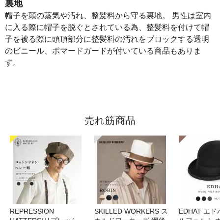
裏地
帽子を頭の蒸気や汚れ、整髪料から守る裏地。 男性は室内
に入る際に帽子を脱ぐとされている為、整髪料を付けて帽
子を被る際に頭頂部分に整髪料の汚れをブロックする透明
のビニール、ポマードガードが付いている商品もありま
す。
売れ筋商品
REPRESSION
SKILLED WORKERS ス
EDHAT エ