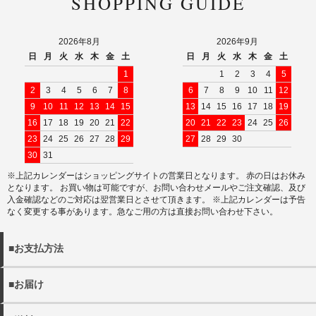
SHOPPING GUIDE
2026年8月
2026年9月
日
月
火
水
木
金
土
日
月
火
水
木
金
土
1
1
2
3
4
5
2
3
4
5
6
7
8
6
7
8
9
10
11
12
9
10
11
12
13
14
15
13
14
15
16
17
18
19
16
17
18
19
20
21
22
20
21
22
23
24
25
26
23
24
25
26
27
28
29
27
28
29
30
30
31
※上記カレンダーはショッピングサイトの営業日となります。 赤の日はお休み
となります。 お買い物は可能ですが、お問い合わせメールやご注文確認、及び
入金確認などのご対応は翌営業日とさせて頂きます。 ※上記カレンダーは予告
なく変更する事があります。急なご用の方は直接お問い合わせ下さい。
■お支払方法
以下の決済方法がお選びいただけます。
■お届け
・クレジットカード決済
・商品は佐川急便でお届けいたします。