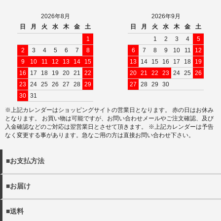
2026年8月
2026年9月
日
月
火
水
木
金
土
日
月
火
水
木
金
土
1
1
2
3
4
5
2
3
4
5
6
7
8
6
7
8
9
10
11
12
9
10
11
12
13
14
15
13
14
15
16
17
18
19
16
17
18
19
20
21
22
20
21
22
23
24
25
26
23
24
25
26
27
28
29
27
28
29
30
30
31
※上記カレンダーはショッピングサイトの営業日となります。 赤の日はお休み
となります。 お買い物は可能ですが、お問い合わせメールやご注文確認、及び
入金確認などのご対応は翌営業日とさせて頂きます。 ※上記カレンダーは予告
なく変更する事があります。急なご用の方は直接お問い合わせ下さい。
■お支払方法
以下の決済方法がお選びいただけます。
■お届け
・クレジットカード決済
・商品は佐川急便でお届けいたします。
・代金引換（別途手数料440円）
■送料
※宅配便でお届け先が沖縄・離島の場合日本郵政となる場合
・銀行振込