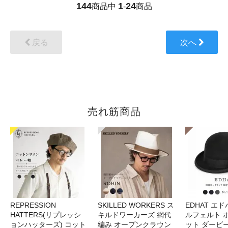
144
1
24
商品中
-
商品
戻る
次へ
売れ筋商品
REPRESSION
SKILLED WORKERS ス
EDHAT エ
HATTERS(リプレッシ
キルドワーカーズ 網代
ルフェルト 
ョンハッターズ) コット
編み オープンクラウン
ット ダービ