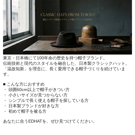
東京・日本橋にて100年余の歴史を持つ帽子ブランド。
伝統技術と現代のスタイルを融合した、日本製クラシックハット。
「温故知新」を理念に、長く愛用できる帽子づくりを続けていま
す。
■ こんな方におすすめ
・ 頭囲60cm以上で帽子がきつい方
・ 小さいサイズが見つからない方
・ シンプルで長く使える帽子を探している方
・ 日本製ブランドが好きな方
・ 初めて帽子を被る方
あなたに合うEDHATを、ぜひ見つけてください。