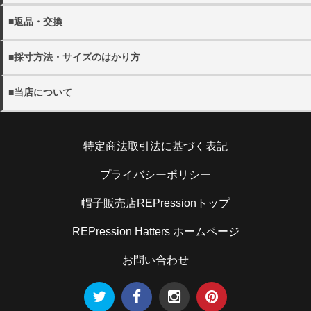
がございます。
・11000円(税込)以上送料無料。 ※沖縄・離島を除く
・配送日の指定をご希望の場合にはご注文の際にご希望日を
■返品・交換
・各都道府県別送料につきましては下記リンクよりご確認く
詳しく見る
ご選択ください。
ださい。
・当店の発送ミスや不良品の返品・交換の際にはメール
ご指定がない場合には、最短のお日にちで発送いたします。
・メール便は全国一律300円となります。
■採寸方法・サイズのはかり方
(shop@rep-hat.com)またはお電話（042-723-7854）までご
・配送希望時間帯は、以下よりお選びください。
連絡ください。
【午前中 12-14時 14-16時 16-18時 18-20時 19-21
・当店の採寸方法については下記URLにてご確認くださ
詳しく見る
※当店休業日は、
営業日カレンダー
をご確認ください。
■当店について
時】
い。
※お電話でのキャンセルは、
営業時間内
での受け付けとなり
※メール便(ゆうパケット)はポスト投函となるたの日時指定
帽子販売店REPression
ます。
を承ることができません。
採寸方法
住所：194-0013 東京都町田原町田5-5-2キャピタルオシダ
・日本国外への出荷は、承っておりません。
特定商法取引法に基づく表記
101
・お客様のご都合による返品の場合
電話：070-9304-4789
お客さまのお手元に到着後5日以内であれば、未使用の製品
・当店のサイズのはかり方については下記URLにてご確認
詳しく見る
メール：shop@rep-hat.com
プライバシーポリシー
に限り、返品を承ります。お手元に到着後5日以内にご連絡
ください。
ください。また、お客様都合での返品・交換の際の送料はお
帽子販売店REPressionトップ
客様ご負担となりますので予めご了承ください。
サイズのはかり方
REPression Hatters ホームページ
詳しく見る
お問い合わせ