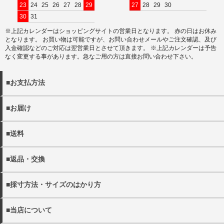
23
24
25
26
27
28
29
27
28
29
30
30
31
※上記カレンダーはショッピングサイトの営業日となります。 赤の日はお休み
となります。 お買い物は可能ですが、お問い合わせメールやご注文確認、及び
入金確認などのご対応は翌営業日とさせて頂きます。 ※上記カレンダーは予告
なく変更する事があります。急なご用の方は直接お問い合わせ下さい。
■お支払方法
以下の決済方法がお選びいただけます。
■お届け
・クレジットカード決済
・商品は佐川急便でお届けいたします。
・代金引換（別途手数料440円）
■送料
※宅配便でお届け先が沖縄・離島の場合日本郵政となる場合
・銀行振込
がございます。
・11000円(税込)以上送料無料。 ※沖縄・離島を除く
・配送日の指定をご希望の場合にはご注文の際にご希望日を
■返品・交換
・各都道府県別送料につきましては下記リンクよりご確認く
詳しく見る
ご選択ください。
ださい。
・当店の発送ミスや不良品の返品・交換の際にはメール
ご指定がない場合には、最短のお日にちで発送いたします。
・メール便は全国一律300円となります。
■採寸方法・サイズのはかり方
(shop@rep-hat.com)またはお電話（042-723-7854）までご
・配送希望時間帯は、以下よりお選びください。
連絡ください。
【午前中 12-14時 14-16時 16-18時 18-20時 19-21
・当店の採寸方法については下記URLにてご確認くださ
詳しく見る
※当店休業日は、
営業日カレンダー
をご確認ください。
■当店について
時】
い。
※お電話でのキャンセルは、
営業時間内
での受け付けとなり
※メール便(ゆうパケット)はポスト投函となるたの日時指定