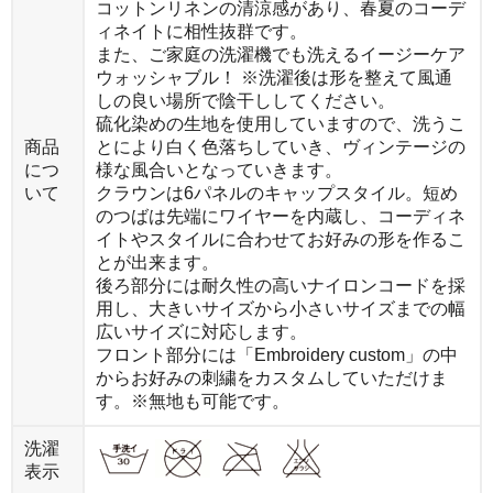
コットンリネンの清涼感があり、春夏のコーデ
ィネイトに相性抜群です。
また、ご家庭の洗濯機でも洗えるイージーケア
ウォッシャブル！ ※洗濯後は形を整えて風通
しの良い場所で陰干ししてください。
硫化染めの生地を使用していますので、洗うこ
商品
とにより白く色落ちしていき、ヴィンテージの
につ
様な風合いとなっていきます。
いて
クラウンは6パネルのキャップスタイル。短め
のつばは先端にワイヤーを内蔵し、コーディネ
イトやスタイルに合わせてお好みの形を作るこ
とが出来ます。
後ろ部分には耐久性の高いナイロンコードを採
用し、大きいサイズから小さいサイズまでの幅
広いサイズに対応します。
フロント部分には「Embroidery custom」の中
からお好みの刺繍をカスタムしていただけま
す。※無地も可能です。
洗濯
表示