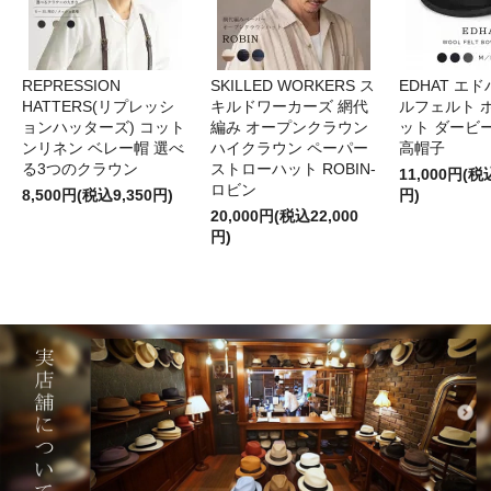
REPRESSION
SKILLED WORKERS ス
EDHAT エ
HATTERS(リプレッシ
キルドワーカーズ 網代
ルフェルト 
ョンハッターズ) コット
編み オープンクラウン
ット ダービ
ンリネン ベレー帽 選べ
ハイクラウン ペーパー
高帽子
る3つのクラウン
ストローハット ROBIN-
11,000円(税
ロビン
8,500円(税込9,350円)
円)
20,000円(税込22,000
円)