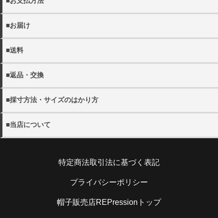
■お支払方法
以下の決済方法がお選びいただけます。
■お届け
・クレジットカード決済
・商品は佐川急便でお届けいたします。
・代金引換（別途手数料440円）
■送料
※宅配便でお届け先が沖縄・離島の場合日本郵政となる場合
・銀行振込
がございます。
・11000円(税込)以上送料無料。 ※沖縄・離島を除く
・配送日の指定をご希望の場合にはご注文の際にご希望日を
■返品・交換
・各都道府県別送料につきましては下記リンクよりご確認く
詳しく見る
ご選択ください。
ださい。
・当店の発送ミスや不良品の返品・交換の際にはメール
ご指定がない場合には、最短のお日にちで発送いたします。
・メール便は全国一律300円となります。
■採寸方法・サイズのはかり方
(shop@rep-hat.com)またはお電話（042-723-7854）までご
・配送希望時間帯は、以下よりお選びください。
連絡ください。
【午前中 12-14時 14-16時 16-18時 18-20時 19-21
・当店の採寸方法については下記URLにてご確認くださ
詳しく見る
※当店休業日は、
営業日カレンダー
をご確認ください。
■当店について
時】
い。
※お電話でのキャンセルは、
営業時間内
での受け付けとなり
※メール便(ゆうパケット)はポスト投函となるたの日時指定
帽子販売店REPression
ます。
を承ることができません。
採寸方法
住所：194-0013 東京都町田原町田5-5-2キャピタルオシダ
・日本国外への出荷は、承っておりません。
特定商法取引法に基づく表記
101
・お客様のご都合による返品の場合
電話：070-9304-4789
お客さまのお手元に到着後5日以内であれば、未使用の製品
・当店のサイズのはかり方については下記URLにてご確認
詳しく見る
メール：shop@rep-hat.com
プライバシーポリシー
に限り、返品を承ります。お手元に到着後5日以内にご連絡
ください。
ください。また、お客様都合での返品・交換の際の送料はお
帽子販売店REPressionトップ
客様ご負担となりますので予めご了承ください。
サイズのはかり方