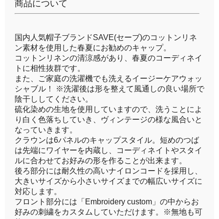
商品について
国内人気帽子ブランドSAVE(セーブ)のコットンリネ
ン素材を使用した春夏にお勧めのキャップ。
コットンリネンの清涼感があり、春夏のコーディネイ
トに相性抜群です。
また、ご家庭の洗濯機でも洗えるイージーケアウォッ
シャブル！ ※洗濯後は形を整えて風通しの良い場所で
陰干ししてください。
硫化染めの生地を使用していますので、洗うことによ
り白く色落ちしていき、ヴィンテージの様な風合いと
なっていきます。
クラウンは6パネルのキャップスタイル。短めのつば
は先端にワイヤーを内蔵し、コーディネイトやスタイ
ルに合わせてお好みの形を作ることが出来ます。
後ろ部分には耐久性の高いナイロンコードを採用し、
大きいサイズから小さいサイズまでの幅広いサイズに
対応します。
フロント部分には「Embroidery custom」の中からお
好みの刺繍をカスタムしていただけます。※無地も可