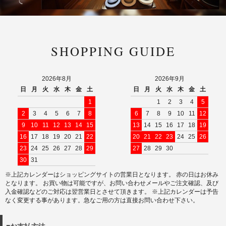
SHOPPING GUIDE
2026年8月
2026年9月
日
月
火
水
木
金
土
日
月
火
水
木
金
土
1
1
2
3
4
5
2
3
4
5
6
7
8
6
7
8
9
10
11
12
9
10
11
12
13
14
15
13
14
15
16
17
18
19
16
17
18
19
20
21
22
20
21
22
23
24
25
26
23
24
25
26
27
28
29
27
28
29
30
30
31
※上記カレンダーはショッピングサイトの営業日となります。 赤の日はお休み
となります。 お買い物は可能ですが、お問い合わせメールやご注文確認、及び
入金確認などのご対応は翌営業日とさせて頂きます。 ※上記カレンダーは予告
なく変更する事があります。急なご用の方は直接お問い合わせ下さい。