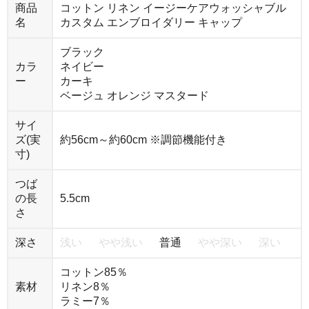
商品
コットン リネン イージーケアウォッシャブル
名
カスタム エンブロイダリー キャップ
ブラック
カラ
ネイビー
ー
カーキ
ベージュ オレンジ マスタード
サイ
ズ(実
約56cm～約60cm ※調節機能付き
寸)
つば
の長
5.5cm
さ
深さ
浅い
やや浅い
普通
やや深い
深い
コットン85％
素材
リネン8％
ラミー7％