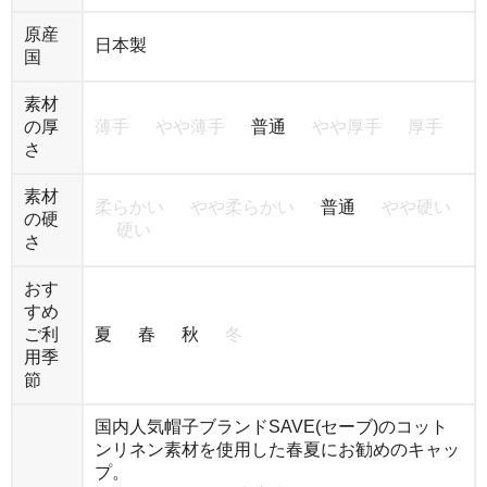
原産
日本製
国
素材
の厚
薄手
やや薄手
普通
やや厚手
厚手
さ
素材
柔らかい
やや柔らかい
普通
やや硬い
の硬
硬い
さ
おす
すめ
ご利
夏 春 秋
冬
用季
節
国内人気帽子ブランドSAVE(セーブ)のコット
ンリネン素材を使用した春夏にお勧めのキャッ
プ。