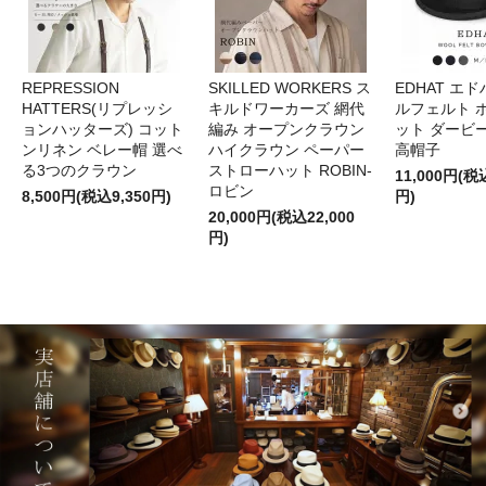
REPRESSION
SKILLED WORKERS ス
EDHAT エ
HATTERS(リプレッシ
キルドワーカーズ 網代
ルフェルト 
ョンハッターズ) コット
編み オープンクラウン
ット ダービ
ンリネン ベレー帽 選べ
ハイクラウン ペーパー
高帽子
る3つのクラウン
ストローハット ROBIN-
11,000円(税
ロビン
8,500円(税込9,350円)
円)
20,000円(税込22,000
円)