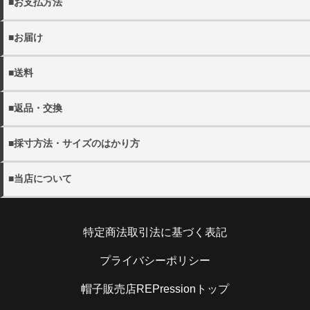
■お支払方法
以下の決済方法がお選びいただけます。
■お届け
・クレジットカード決済
・商品は佐川急便でお届けいたします。
・代金引換（別途手数料440円）
■送料
※宅配便でお届け先が沖縄・離島の場合日本郵政となる場合
・銀行振込
がございます。
・11000円(税込)以上送料無料。 ※沖縄・離島を除く
・配送日の指定をご希望の場合にはご注文の際にご希望日を
■返品・交換
・各都道府県別送料につきましては下記リンクよりご確認く
詳しく見る
ご選択ください。
ださい。
・当店の発送ミスや不良品の返品・交換の際にはメール
ご指定がない場合には、最短のお日にちで発送いたします。
・メール便は全国一律300円となります。
■採寸方法・サイズのはかり方
(shop@rep-hat.com)またはお電話（042-723-7854）までご
・配送希望時間帯は、以下よりお選びください。
連絡ください。
【午前中 12-14時 14-16時 16-18時 18-20時 19-21
・当店の採寸方法については下記URLにてご確認くださ
詳しく見る
※当店休業日は、
営業日カレンダー
をご確認ください。
■当店について
時】
い。
※お電話でのキャンセルは、
営業時間内
での受け付けとなり
※メール便(ゆうパケット)はポスト投函となるたの日時指定
帽子販売店REPression
ます。
を承ることができません。
採寸方法
住所：194-0013 東京都町田原町田5-5-2キャピタルオシダ
・日本国外への出荷は、承っておりません。
特定商法取引法に基づく表記
101
・お客様のご都合による返品の場合
電話：070-9304-4789
お客さまのお手元に到着後5日以内であれば、未使用の製品
・当店のサイズのはかり方については下記URLにてご確認
詳しく見る
メール：shop@rep-hat.com
プライバシーポリシー
に限り、返品を承ります。お手元に到着後5日以内にご連絡
ください。
ください。また、お客様都合での返品・交換の際の送料はお
帽子販売店REPressionトップ
客様ご負担となりますので予めご了承ください。
サイズのはかり方