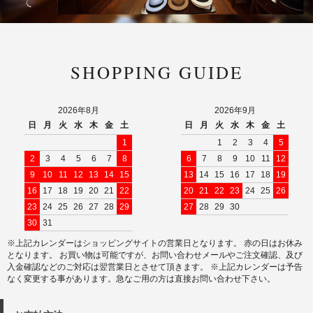
SHOPPING GUIDE
2026年8月
2026年9月
日
月
火
水
木
金
土
日
月
火
水
木
金
土
1
1
2
3
4
5
2
3
4
5
6
7
8
6
7
8
9
10
11
12
9
10
11
12
13
14
15
13
14
15
16
17
18
19
16
17
18
19
20
21
22
20
21
22
23
24
25
26
23
24
25
26
27
28
29
27
28
29
30
30
31
※上記カレンダーはショッピングサイトの営業日となります。 赤の日はお休み
となります。 お買い物は可能ですが、お問い合わせメールやご注文確認、及び
入金確認などのご対応は翌営業日とさせて頂きます。 ※上記カレンダーは予告
なく変更する事があります。急なご用の方は直接お問い合わせ下さい。