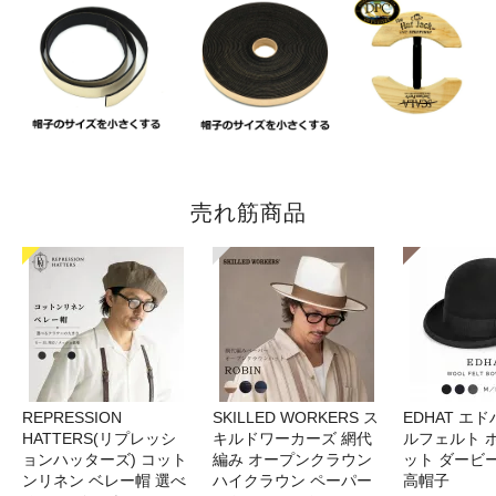
売れ筋商品
REPRESSION
SKILLED WORKERS ス
EDHAT エ
HATTERS(リプレッシ
キルドワーカーズ 網代
ルフェルト 
ョンハッターズ) コット
編み オープンクラウン
ット ダービ
ンリネン ベレー帽 選べ
ハイクラウン ペーパー
高帽子