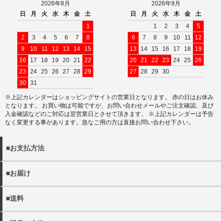
2026年8月
2026年9月
日
月
火
水
木
金
土
日
月
火
水
木
金
土
1
1
2
3
4
5
2
3
4
5
6
7
8
6
7
8
9
10
11
12
9
10
11
12
13
14
15
13
14
15
16
17
18
19
16
17
18
19
20
21
22
20
21
22
23
24
25
26
23
24
25
26
27
28
29
27
28
29
30
30
31
※上記カレンダーはショッピングサイトの営業日となります。 赤の日はお休み
となります。 お買い物は可能ですが、お問い合わせメールやご注文確認、及び
入金確認などのご対応は翌営業日とさせて頂きます。 ※上記カレンダーは予告
なく変更する事があります。急なご用の方は直接お問い合わせ下さい。
■お支払方法
以下の決済方法がお選びいただけます。
■お届け
・クレジットカード決済
・商品は佐川急便でお届けいたします。
・代金引換（別途手数料440円）
■送料
※宅配便でお届け先が沖縄・離島の場合日本郵政となる場合
・銀行振込
がございます。
・11000円(税込)以上送料無料。 ※沖縄・離島を除く