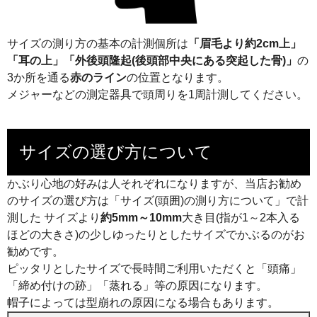
サイズの測り方の基本の計測個所は
「眉毛より約2cm上」
「耳の上」「外後頭隆起(後頭部中央にある突起した骨)」
の
3か所を通る
赤のライン
の位置となります。
メジャーなどの測定器具で頭周りを1周計測してください。
サイズの選び方について
かぶり心地の好みは人それぞれになりますが、当店お勧め
のサイズの選び方は「サイズ(頭囲)の測り方について」で計
測した サイズより
約5mm～10mm
大き目(指が1～2本入る
ほどの大きさ)の少しゆったりとしたサイズでかぶるのがお
勧めです。
ピッタリとしたサイズで長時間ご利用いただくと「頭痛」
「締め付けの跡」「蒸れる」等の原因になります。
帽子によっては型崩れの原因になる場合もあります。