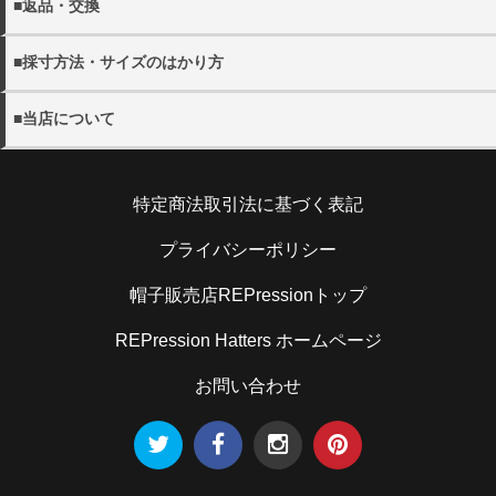
・配送日の指定をご希望の場合にはご注文の際にご希望日を
■返品・交換
・各都道府県別送料につきましては下記リンクよりご確認く
詳しく見る
ご選択ください。
ださい。
・当店の発送ミスや不良品の返品・交換の際にはメール
ご指定がない場合には、最短のお日にちで発送いたします。
・メール便は全国一律300円となります。
■採寸方法・サイズのはかり方
(shop@rep-hat.com)またはお電話（042-723-7854）までご
・配送希望時間帯は、以下よりお選びください。
連絡ください。
【午前中 12-14時 14-16時 16-18時 18-20時 19-21
・当店の採寸方法については下記URLにてご確認くださ
詳しく見る
※当店休業日は、
営業日カレンダー
をご確認ください。
■当店について
時】
い。
※お電話でのキャンセルは、
営業時間内
での受け付けとなり
※メール便(ゆうパケット)はポスト投函となるたの日時指定
帽子販売店REPression
ます。
を承ることができません。
採寸方法
住所：194-0013 東京都町田原町田5-5-2キャピタルオシダ
・日本国外への出荷は、承っておりません。
特定商法取引法に基づく表記
101
・お客様のご都合による返品の場合
電話：070-9304-4789
お客さまのお手元に到着後5日以内であれば、未使用の製品
・当店のサイズのはかり方については下記URLにてご確認
詳しく見る
メール：shop@rep-hat.com
プライバシーポリシー
に限り、返品を承ります。お手元に到着後5日以内にご連絡
ください。
ください。また、お客様都合での返品・交換の際の送料はお
帽子販売店REPressionトップ
客様ご負担となりますので予めご了承ください。
サイズのはかり方
REPression Hatters ホームページ
詳しく見る
お問い合わせ