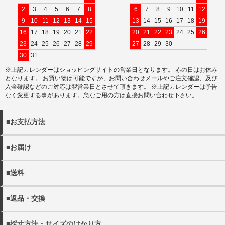
2
3
4
5
6
7
8
6
7
8
9
10
11
12
9
10
11
12
13
14
15
13
14
15
16
17
18
19
16
17
18
19
20
21
22
20
21
22
23
24
25
26
23
24
25
26
27
28
29
27
28
29
30
30
31
※上記カレンダーはショッピングサイトの営業日となります。 赤の日はお休み
となります。 お買い物は可能ですが、お問い合わせメールやご注文確認、及び
入金確認などのご対応は翌営業日とさせて頂きます。 ※上記カレンダーは予告
なく変更する事があります。急なご用の方は直接お問い合わせ下さい。
■お支払方法
以下の決済方法がお選びいただけます。
■お届け
・クレジットカード決済
・商品は佐川急便でお届けいたします。
・代金引換（別途手数料440円）
■送料
※宅配便でお届け先が沖縄・離島の場合日本郵政となる場合
・銀行振込
がございます。
・11000円(税込)以上送料無料。 ※沖縄・離島を除く
・配送日の指定をご希望の場合にはご注文の際にご希望日を
■返品・交換
・各都道府県別送料につきましては下記リンクよりご確認く
詳しく見る
ご選択ください。
ださい。
・当店の発送ミスや不良品の返品・交換の際にはメール
ご指定がない場合には、最短のお日にちで発送いたします。
・メール便は全国一律300円となります。
■採寸方法・サイズのはかり方