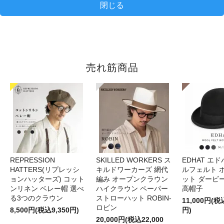
閉じる
売れ筋商品
REPRESSION
SKILLED WORKERS ス
EDHAT エ
HATTERS(リプレッシ
キルドワーカーズ 網代
ルフェルト 
ョンハッターズ) コット
編み オープンクラウン
ット ダービ
ンリネン ベレー帽 選べ
ハイクラウン ペーパー
高帽子
る3つのクラウン
ストローハット ROBIN-
11,000円(税
ロビン
8,500円(税込9,350円)
円)
20,000円(税込22,000