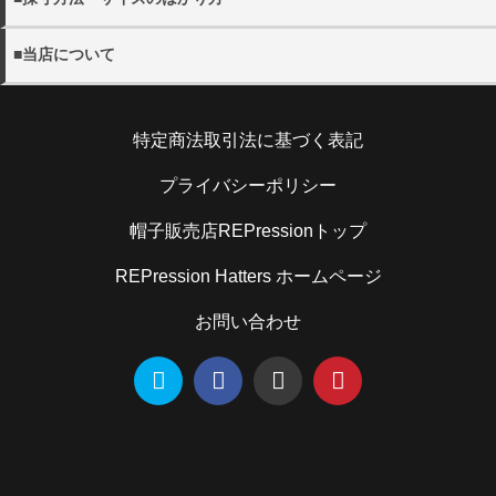
(shop@rep-hat.com)またはお電話（042-723-7854）までご
・配送希望時間帯は、以下よりお選びください。
連絡ください。
【午前中 12-14時 14-16時 16-18時 18-20時 19-21
・当店の採寸方法については下記URLにてご確認くださ
詳しく見る
※当店休業日は、
営業日カレンダー
をご確認ください。
■当店について
時】
い。
※お電話でのキャンセルは、
営業時間内
での受け付けとなり
※メール便(ゆうパケット)はポスト投函となるたの日時指定
帽子販売店REPression
ます。
を承ることができません。
採寸方法
住所：194-0013 東京都町田原町田5-5-2キャピタルオシダ
・日本国外への出荷は、承っておりません。
特定商法取引法に基づく表記
101
・お客様のご都合による返品の場合
電話：070-9304-4789
お客さまのお手元に到着後5日以内であれば、未使用の製品
・当店のサイズのはかり方については下記URLにてご確認
詳しく見る
メール：shop@rep-hat.com
プライバシーポリシー
に限り、返品を承ります。お手元に到着後5日以内にご連絡
ください。
ください。また、お客様都合での返品・交換の際の送料はお
帽子販売店REPressionトップ
客様ご負担となりますので予めご了承ください。
サイズのはかり方
REPression Hatters ホームページ
詳しく見る
お問い合わせ