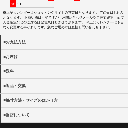
30
31
※上記カレンダーはショッピングサイトの営業日となります。 赤の日はお休み
となります。 お買い物は可能ですが、お問い合わせメールやご注文確認、及び
入金確認などのご対応は翌営業日とさせて頂きます。 ※上記カレンダーは予告
なく変更する事があります。急なご用の方は直接お問い合わせ下さい。
■お支払方法
以下の決済方法がお選びいただけます。
■お届け
・クレジットカード決済
・商品は佐川急便でお届けいたします。
・代金引換（別途手数料440円）
■送料
※宅配便でお届け先が沖縄・離島の場合日本郵政となる場合
・銀行振込
がございます。
・11000円(税込)以上送料無料。 ※沖縄・離島を除く
・配送日の指定をご希望の場合にはご注文の際にご希望日を
■返品・交換
・各都道府県別送料につきましては下記リンクよりご確認く
詳しく見る
ご選択ください。
ださい。
・当店の発送ミスや不良品の返品・交換の際にはメール
ご指定がない場合には、最短のお日にちで発送いたします。
・メール便は全国一律300円となります。
■採寸方法・サイズのはかり方
(shop@rep-hat.com)またはお電話（042-723-7854）までご
・配送希望時間帯は、以下よりお選びください。
連絡ください。
【午前中 12-14時 14-16時 16-18時 18-20時 19-21
・当店の採寸方法については下記URLにてご確認くださ
詳しく見る
※当店休業日は、
営業日カレンダー
をご確認ください。
■当店について
時】
い。
※お電話でのキャンセルは、
営業時間内
での受け付けとなり
※メール便(ゆうパケット)はポスト投函となるたの日時指定
帽子販売店REPression
ます。
を承ることができません。