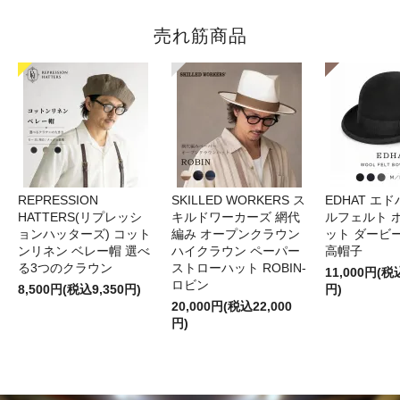
売れ筋商品
REPRESSION
SKILLED WORKERS ス
EDHAT エ
HATTERS(リプレッシ
キルドワーカーズ 網代
ルフェルト 
ョンハッターズ) コット
編み オープンクラウン
ット ダービ
ンリネン ベレー帽 選べ
ハイクラウン ペーパー
高帽子
る3つのクラウン
ストローハット ROBIN-
11,000円(税
ロビン
8,500円(税込9,350円)
円)
20,000円(税込22,000
円)