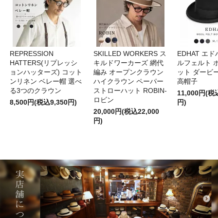
REPRESSION
SKILLED WORKERS ス
EDHAT エ
HATTERS(リプレッシ
キルドワーカーズ 網代
ルフェルト 
ョンハッターズ) コット
編み オープンクラウン
ット ダービ
ンリネン ベレー帽 選べ
ハイクラウン ペーパー
高帽子
る3つのクラウン
ストローハット ROBIN-
11,000円(税
ロビン
8,500円(税込9,350円)
円)
20,000円(税込22,000
円)