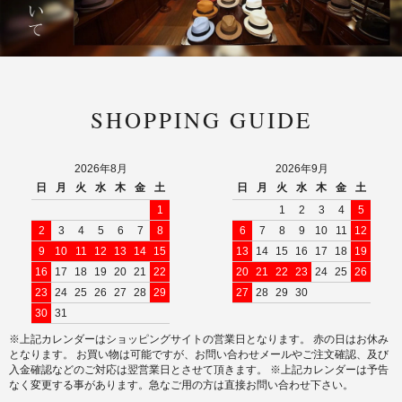
SHOPPING GUIDE
2026年8月
2026年9月
日
月
火
水
木
金
土
日
月
火
水
木
金
土
1
1
2
3
4
5
2
3
4
5
6
7
8
6
7
8
9
10
11
12
9
10
11
12
13
14
15
13
14
15
16
17
18
19
16
17
18
19
20
21
22
20
21
22
23
24
25
26
23
24
25
26
27
28
29
27
28
29
30
30
31
※上記カレンダーはショッピングサイトの営業日となります。 赤の日はお休み
となります。 お買い物は可能ですが、お問い合わせメールやご注文確認、及び
入金確認などのご対応は翌営業日とさせて頂きます。 ※上記カレンダーは予告
なく変更する事があります。急なご用の方は直接お問い合わせ下さい。