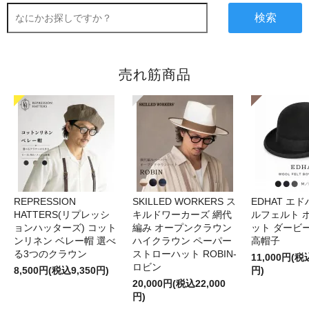
検索
売れ筋商品
REPRESSION
SKILLED WORKERS ス
EDHAT エ
HATTERS(リプレッシ
キルドワーカーズ 網代
ルフェルト 
ョンハッターズ) コット
編み オープンクラウン
ット ダービ
ンリネン ベレー帽 選べ
ハイクラウン ペーパー
高帽子
る3つのクラウン
ストローハット ROBIN-
11,000円(税
ロビン
8,500円(税込9,350円)
円)
20,000円(税込22,000
円)