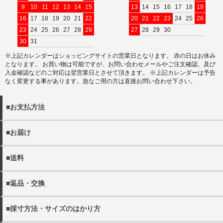
9
10
11
12
13
14
15
13
14
15
16
17
18
19
16
17
18
19
20
21
22
20
21
22
23
24
25
26
23
24
25
26
27
28
29
27
28
29
30
30
31
※上記カレンダーはショッピングサイトの営業日となります。 赤の日はお休み
となります。 お買い物は可能ですが、お問い合わせメールやご注文確認、及び
入金確認などのご対応は翌営業日とさせて頂きます。 ※上記カレンダーは予告
なく変更する事があります。急なご用の方は直接お問い合わせ下さい。
■お支払方法
以下の決済方法がお選びいただけます。
■お届け
・クレジットカード決済
・商品は佐川急便でお届けいたします。
・代金引換（別途手数料440円）
■送料
※宅配便でお届け先が沖縄・離島の場合日本郵政となる場合
・銀行振込
がございます。
・11000円(税込)以上送料無料。 ※沖縄・離島を除く
・配送日の指定をご希望の場合にはご注文の際にご希望日を
■返品・交換
・各都道府県別送料につきましては下記リンクよりご確認く
詳しく見る
ご選択ください。
ださい。
・当店の発送ミスや不良品の返品・交換の際にはメール
ご指定がない場合には、最短のお日にちで発送いたします。
・メール便は全国一律300円となります。
■採寸方法・サイズのはかり方
(shop@rep-hat.com)またはお電話（042-723-7854）までご
・配送希望時間帯は、以下よりお選びください。
連絡ください。