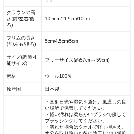
クラウンの高
さ(前/左右/後
10.5cm/11.5cm/10cm
ろ)
ブリムの長さ
5cm/4.5cm/5cm
(前/左右/後ろ)
サイズ(調節可
フリーサイズ(約57cm～59cm)
能サイズ)
素材
ウール100％
原産国
日本製
・直射日光や湿気を避け、風通しの良
い場所で保管してください。
・軽い汚れは柔らかいブラシで優しく
ブラッシングしてください。
・濡れた場合はタオルで軽く押さえ、
水分を取り除いた後に陰干しで自然乾