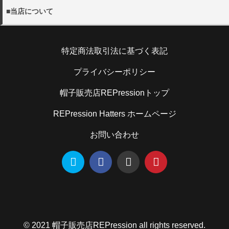
【午前中 12-14時 14-16時 16-18時 18-20時 19-21
・当店の採寸方法については下記URLにてご確認くださ
詳しく見る
※当店休業日は、
営業日カレンダー
をご確認ください。
■当店について
時】
い。
※お電話でのキャンセルは、
営業時間内
での受け付けとなり
※メール便(ゆうパケット)はポスト投函となるたの日時指定
帽子販売店REPression
ます。
を承ることができません。
採寸方法
住所：194-0013 東京都町田原町田5-5-2キャピタルオシダ
・日本国外への出荷は、承っておりません。
特定商法取引法に基づく表記
101
・お客様のご都合による返品の場合
電話：070-9304-4789
お客さまのお手元に到着後5日以内であれば、未使用の製品
・当店のサイズのはかり方については下記URLにてご確認
詳しく見る
メール：shop@rep-hat.com
プライバシーポリシー
に限り、返品を承ります。お手元に到着後5日以内にご連絡
ください。
ください。また、お客様都合での返品・交換の際の送料はお
帽子販売店REPressionトップ
客様ご負担となりますので予めご了承ください。
サイズのはかり方
REPression Hatters ホームページ
詳しく見る
お問い合わせ
© 2021 帽子販売店REPression all rights reserved.