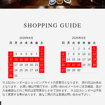
SHOPPING GUIDE
2026年8月
2026年9月
日
月
火
水
木
金
土
日
月
火
水
木
金
土
1
1
2
3
4
5
2
3
4
5
6
7
8
6
7
8
9
10
11
12
9
10
11
12
13
14
15
13
14
15
16
17
18
19
16
17
18
19
20
21
22
20
21
22
23
24
25
26
23
24
25
26
27
28
29
27
28
29
30
30
31
※上記カレンダーはショッピングサイトの営業日となります。 赤の日はお休み
となります。 お買い物は可能ですが、お問い合わせメールやご注文確認、及び
入金確認などのご対応は翌営業日とさせて頂きます。 ※上記カレンダーは予告
なく変更する事があります。急なご用の方は直接お問い合わせ下さい。