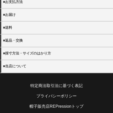
■お支払方法
以下の決済方法がお選びいただけます。
■お届け
・クレジットカード決済
・商品は佐川急便でお届けいたします。
・代金引換（別途手数料440円）
■送料
※宅配便でお届け先が沖縄・離島の場合日本郵政となる場合
・銀行振込
がございます。
・11000円(税込)以上送料無料。 ※沖縄・離島を除く
・配送日の指定をご希望の場合にはご注文の際にご希望日を
■返品・交換
・各都道府県別送料につきましては下記リンクよりご確認く
詳しく見る
ご選択ください。
ださい。
・当店の発送ミスや不良品の返品・交換の際にはメール
ご指定がない場合には、最短のお日にちで発送いたします。
・メール便は全国一律300円となります。
■採寸方法・サイズのはかり方
(shop@rep-hat.com)またはお電話（042-723-7854）までご
・配送希望時間帯は、以下よりお選びください。
連絡ください。
【午前中 12-14時 14-16時 16-18時 18-20時 19-21
・当店の採寸方法については下記URLにてご確認くださ
詳しく見る
※当店休業日は、
営業日カレンダー
をご確認ください。
■当店について
時】
い。
※お電話でのキャンセルは、
営業時間内
での受け付けとなり
※メール便(ゆうパケット)はポスト投函となるたの日時指定
帽子販売店REPression
ます。
を承ることができません。
採寸方法
住所：194-0013 東京都町田原町田5-5-2キャピタルオシダ
・日本国外への出荷は、承っておりません。
特定商法取引法に基づく表記
101
・お客様のご都合による返品の場合
電話：070-9304-4789
お客さまのお手元に到着後5日以内であれば、未使用の製品
・当店のサイズのはかり方については下記URLにてご確認
詳しく見る
メール：shop@rep-hat.com
プライバシーポリシー
に限り、返品を承ります。お手元に到着後5日以内にご連絡
ください。
ください。また、お客様都合での返品・交換の際の送料はお
帽子販売店REPressionトップ
客様ご負担となりますので予めご了承ください。
サイズのはかり方