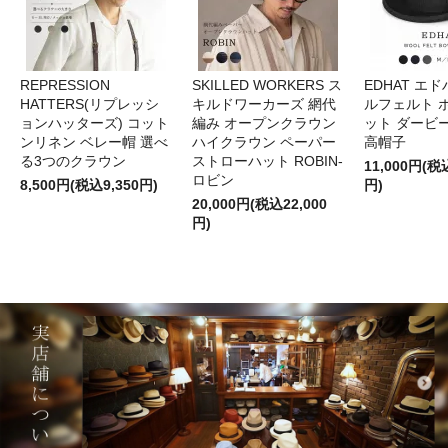
REPRESSION
SKILLED WORKERS ス
EDHAT エ
HATTERS(リプレッシ
キルドワーカーズ 網代
ルフェルト 
ョンハッターズ) コット
編み オープンクラウン
ット ダービ
ンリネン ベレー帽 選べ
ハイクラウン ペーパー
高帽子
る3つのクラウン
ストローハット ROBIN-
11,000円(税
ロビン
8,500円(税込9,350円)
円)
20,000円(税込22,000
円)